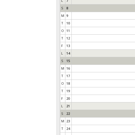
L
7
S
8
M
9
T
10
O
11
T
12
F
13
L
14
S
15
M
16
T
17
O
18
T
19
F
20
L
21
S
22
M
23
T
24