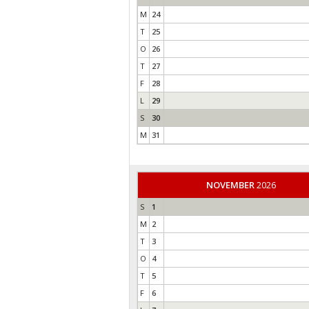
M
24
T
25
O
26
T
27
F
28
L
29
S
30
M
31
NOVEMBER
2026
S
1
M
2
T
3
O
4
T
5
F
6