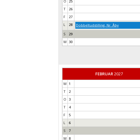
O
25
T
26
F
27
L
28
Dobbeltudstilling, Nr. Åby
S
29
M
30
FEBRUAR
2027
M
1
T
2
O
3
T
4
F
5
L
6
S
7
M
8