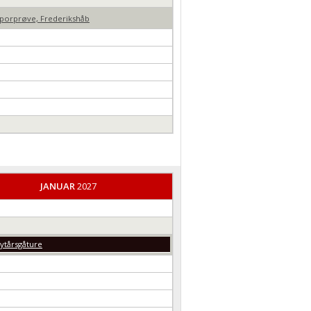
porprøve, Frederikshåb
JANUAR
2027
ytårsgåture