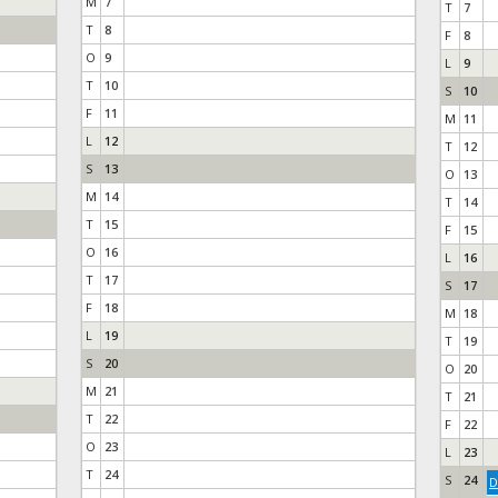
M
7
T
7
T
8
F
8
O
9
L
9
T
10
S
10
F
11
M
11
L
12
T
12
S
13
O
13
M
14
T
14
T
15
F
15
O
16
L
16
T
17
S
17
F
18
M
18
L
19
T
19
S
20
O
20
M
21
T
21
T
22
F
22
O
23
L
23
T
24
S
24
D