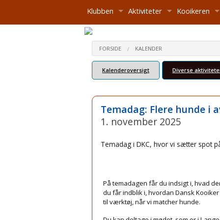
Klubben
Aktiviteter
Kooikeren
Om klubben
Aktivitetskalender
Kooikeren - de
FORSIDE
KALENDER
Seneste nyt
Aktiviteter i Dansk Kooiker Club
Historie
Kalenderoversigt
Diverse aktivitete
Bestyrelsen
Årets Brugskooiker
Kort om kooik
Referater
Årets Brugsko
Medlemskab
Udstillingsregler
Håndbog
Temadag: Flere hunde i a
1. november 2025
Vedtægter
Årets udstillingskooiker
Fælles dataansvarsaftale
Årets Udstilli
Temadag i DKC, hvor vi sætter spot på, 
Klubbens udvalg/kontakt
Årets udstilli
Shop
Regler for Åre
På temadagen får du indsigt i, hvad der 
Links
Årets Udstilli
du får indblik i, hvordan Dansk Kooike
til værktøj, når vi matcher hunde.
Du kan deltage i mødet, som er i Lange