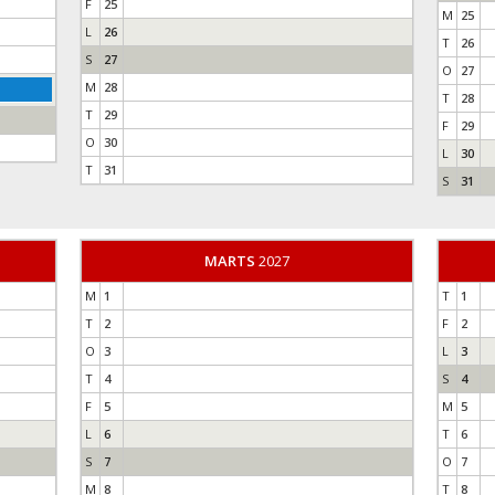
F
25
M
25
L
26
T
26
S
27
O
27
M
28
T
28
T
29
F
29
O
30
L
30
T
31
S
31
MARTS
2027
M
1
T
1
T
2
F
2
O
3
L
3
T
4
S
4
F
5
M
5
L
6
T
6
S
7
O
7
M
8
T
8