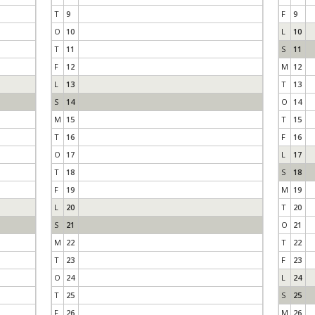
T
9
F
9
O
10
L
10
T
11
S
11
F
12
M
12
L
13
T
13
S
14
O
14
M
15
T
15
T
16
F
16
O
17
L
17
T
18
S
18
F
19
M
19
L
20
T
20
S
21
O
21
M
22
T
22
T
23
F
23
O
24
L
24
T
25
S
25
F
26
M
26