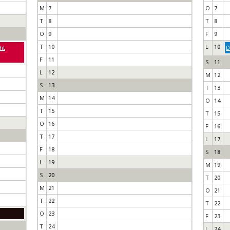
M
7
O
7
T
8
T
8
O
9
F
9
T
10
L
10
ht
D
F
11
S
11
L
12
M
12
S
13
T
13
M
14
O
14
T
15
T
15
O
16
F
16
T
17
L
17
F
18
S
18
L
19
M
19
S
20
T
20
M
21
O
21
T
22
T
22
O
23
F
23
T
24
L
24