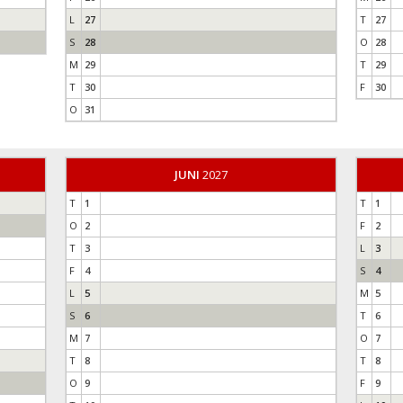
L
27
T
27
S
28
O
28
M
29
T
29
T
30
F
30
O
31
JUNI
2027
T
1
T
1
O
2
F
2
T
3
L
3
F
4
S
4
L
5
M
5
S
6
T
6
M
7
O
7
T
8
T
8
O
9
F
9