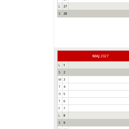
L
27
S
28
MAJ
2027
L
1
S
2
M
3
T
4
O
5
T
6
F
7
L
8
S
9