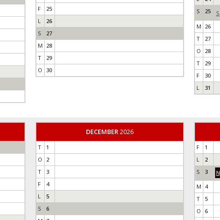
F
25
S
25
S
L
26
M
26
S
27
T
27
M
28
O
28
T
29
T
29
O
30
F
30
L
31
DECEMBER
2026
T
1
F
1
O
2
L
2
T
3
S
3
N
F
4
M
4
L
5
T
5
S
6
O
6