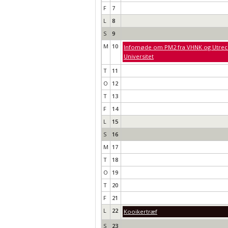
F
7
L
8
S
9
M
10
Infomøde om PM2 fra VHNK og Utrec
Universitet
T
11
O
12
T
13
F
14
L
15
S
16
M
17
T
18
O
19
T
20
F
21
L
22
Kooikertræf
S
23