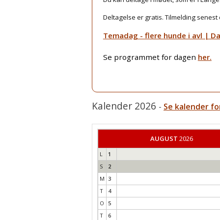
Deltagelse er gratis. Tilmelding senest 
Temadag - flere hunde i avl | D
Se programmet for dagen
her.
Kalender 2026
-
Se kalender fo
AUGUST
2026
L
1
S
2
M
3
T
4
O
5
T
6